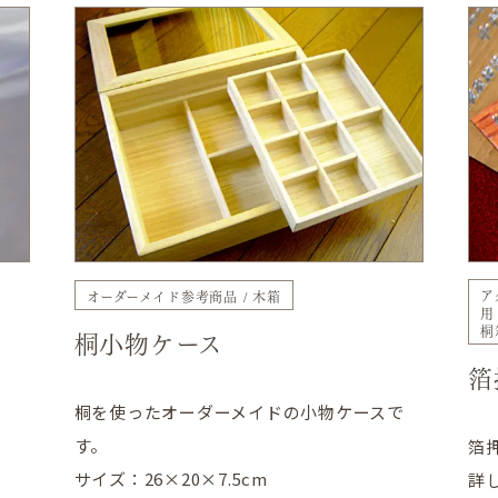
ア
オーダーメイド参考商品
木箱
用
桐
桐小物ケース
箔
桐を使ったオーダーメイドの小物ケースで
す。
箔
サイズ：26×20×7.5cm
詳