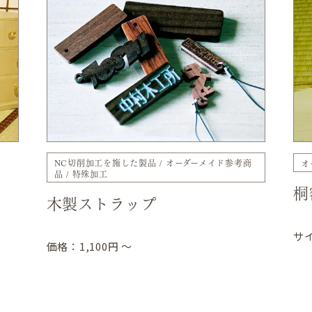
NC切削加工を施した製品
オーダーメイド参考商
オ
品
特殊加工
桐
木製ストラップ
サイ
価格：1,100円 ～